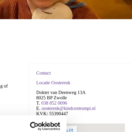
Contact
Locatie Oosterenk
ag of
Dokter van Deenweg 13A
8025 BP Zwolle
T.
038 852 0096
E.
oosterenk@kindcentrumpi.nl
KVK: 55390447