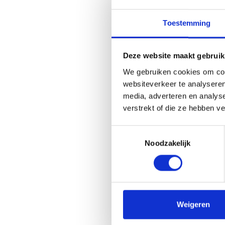
Toestemming
Deze website maakt gebruik
We gebruiken cookies om cont
websiteverkeer te analyseren
media, adverteren en analys
verstrekt of die ze hebben v
T
Noodzakelijk
o
e
s
t
e
m
Weigeren
m