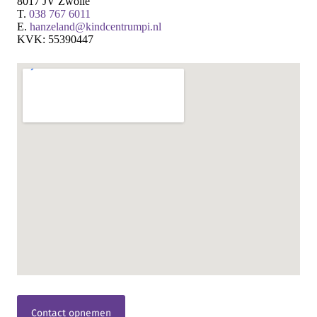
8017 JV Zwolle
T.
038 767 6011
E.
hanzeland@kindcentrumpi.nl
KVK: 55390447
Contact opnemen