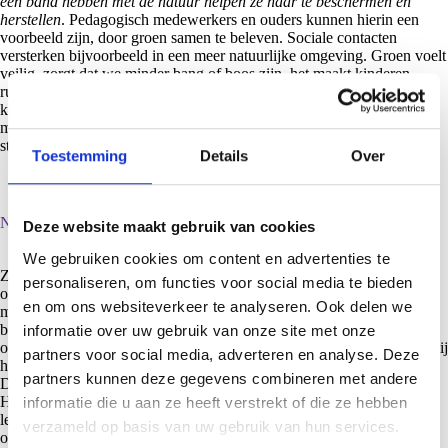
een band hebben met de natuur helpen ze haar te beschermen en
herstellen
. Pedagogisch medewerkers en ouders kunnen hierin een
voorbeeld zijn, door groen samen te beleven. Sociale contacten
versterken bijvoorbeeld in een meer natuurlijke omgeving. Groen voelt
veilig, zorgt dat we minder bang of boos zijn, het maakt kinderen
rustiger. Naar groen kijken ontspant. Kinderen die op beeldschermen
krijgen vermoeide ogen. Gevarieerde natuur die beweegt, geluid
maakt, geurt en seizoenen toont, blijft bij herhaling interessant en dit
stimuleert o.a. de motorische ontwikkeling.
Toestemming
Details
Over
Natuur en ontwikkelingsstimulering met elkaar integreren
Deze website maakt gebruik van cookies
We gebruiken cookies om content en advertenties te
Zoals hierboven al beschreven wordt biedt een natuurlijke inrichting
personaliseren, om functies voor social media te bieden
ontwikkelingskansen. Groen spelmateriaal betekent allerlei
en om ons websiteverkeer te analyseren. Ook delen we
mogelijkheden voor de ontwikkeling. Bij een natuurprojecten leer je
bijvoorbeeld samenwerken, maar ook anders denken in samenhang,
informatie over uw gebruik van onze site met onze
ontdekken hoe de wereld in elkaar zit. Bij de kinderopvang kunnen wij
partners voor social media, adverteren en analyse. Deze
hiermee beginnen. Natuur en leren met elkaar integreren.
partners kunnen deze gegevens combineren met andere
Door veel in de natuur te zijn durven kinderen te gaan ontdekken.
Hierdoor kunnen belemmeringen om te leren afnemen, ook op latere
informatie die u aan ze heeft verstrekt of die ze hebben
leeftijd. Groen kan steeds meer leidend worden bij
verzameld op basis van uw gebruik van hun services.
ontwikkelingsstimulering. Hierbij valt te denken aan: