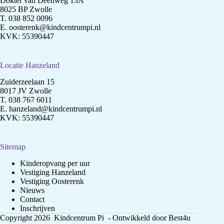
Dokter van Deenweg 13A
8025 BP Zwolle
T.
038 852 0096
E.
oosterenk@kindcentrumpi.nl
KVK: 55390447
Locatie Hanzeland
Zuiderzeelaan 15
8017 JV Zwolle
T.
038 767 6011
E.
hanzeland@kindcentrumpi.nl
KVK: 55390447
Sitemap
Kinderopvang per uur
Vestiging Hanzeland
Vestiging Oosterenk
Nieuws
Contact
Inschrijven
Copyright 2026 Kindcentrum Pi - Ontwikkeld door
Best4u