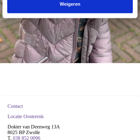
Weigeren
i
e
Contact
Locatie Oosterenk
Dokter van Deenweg 13A
8025 BP Zwolle
T.
038 852 0096