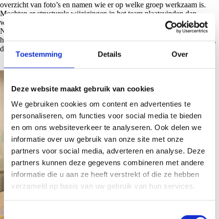
overzicht van foto’s en namen wie er op welke groep werkzaam is.
Mochten er structurele wijzigingen in het team plaatsvinden dan
worden ouders hierover geïnformeerd door de vestigingsmanager.
Naast dat we het belangrijk vinden om voor ouders korte lijnen te
hebben is dit ook zo voor ons team. Daarnaast scholen wij regelmatig
de medewerkers bij met workshops, cursussen of een opleiding.
Toestemming
Details
Over
Deze website maakt gebruik van cookies
We gebruiken cookies om content en advertenties te
personaliseren, om functies voor social media te bieden
en om ons websiteverkeer te analyseren. Ook delen we
informatie over uw gebruik van onze site met onze
partners voor social media, adverteren en analyse. Deze
partners kunnen deze gegevens combineren met andere
informatie die u aan ze heeft verstrekt of die ze hebben
verzameld op basis van uw gebruik van hun services.
T