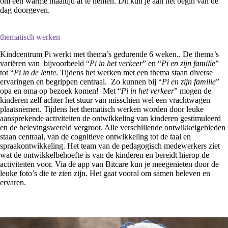
om een warme maaltijd af te nemen. Dit kun je aan het begin van de
dag doorgeven.
thematisch werken
Kindcentrum Pi werkt met thema’s gedurende 6 weken.. De thema’s
variëren van bijvoorbeeld “
Pi in het verkeer
” en “
Pi en zijn familie
”
tot “
Pi in de lente
. Tijdens het werken met een thema staan diverse
ervaringen en begrippen centraal. Zo kunnen bij “
Pi en zijn familie
”
opa en oma op bezoek komen! Met “
Pi in het verkeer
” mogen de
kinderen zelf achter het stuur van misschien wel een vrachtwagen
plaatsnemen. Tijdens het thematisch werken worden door leuke
aansprekende activiteiten de ontwikkeling van kinderen gestimuleerd
en de belevingswereld vergroot. Alle verschillende ontwikkelgebieden
staan centraal, van de cognitieve ontwikkeling tot de taal en
spraakontwikkeling. Het team van de pedagogisch medewerkers ziet
wat de ontwikkelbehoefte is van de kinderen en bereidt hierop de
activiteiten voor. Via de app van Bitcare kun je meegenieten door de
leuke foto’s die te zien zijn. Het gaat vooral om samen beleven en
ervaren.