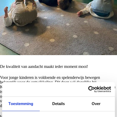
De kwaliteit van aandacht maakt ieder moment mooi!
Voor jonge kinderen is voldoende en spelenderwijs bewegen
belangrijk voor de ontwikkeling. Dit doen wij dagelijks bij
Kindcentrum Pi door middel van beweegkriebels.Voor jonge kinderen
is voldoende en spelenderwijs bewegen belangrijk voor de
ontwikkeling. Dit doen wij dagelijks bij kindcentrum Pi door middel
van beweegkriebels. Graag willen we kinderen op jonge leeftijd leren
Toestemming
Details
Over
dat bewegen leuk is.
Het dagelijks terugbrengen van beweegkriebels in ons dagritme zal