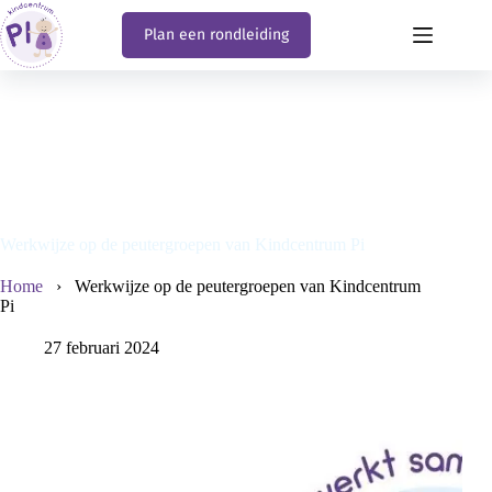
Ga
naar
Plan een rondleiding
de
inhoud
Werkwijze op de peutergroepen van Kindcentrum Pi
Home
›
Werkwijze op de peutergroepen van Kindcentrum
Pi
27 februari 2024