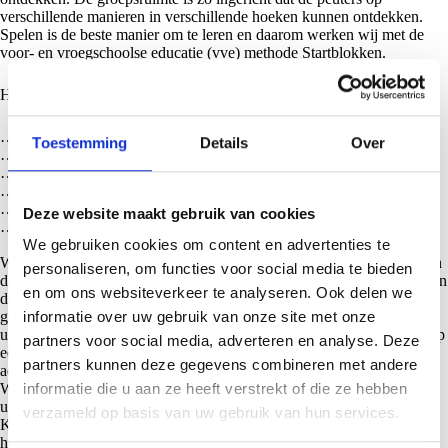
verschillende manieren in verschillende hoeken kunnen ontdekken.
Spelen is de beste manier om te leren en daarom werken wij met de
voor- en vroegschoolse educatie (vve) methode Startblokken.
Het VVE programma Startblokken staat voor:
…spel waarin het maken van contact centraal staat
Toestemming
Details
Over
…spel met ongevormde materialen, zoals zand, water en speelklei
…spel met kosteloze materialen en natuurmaterialen
…spel waarin gebouwd en geconstrueerd wordt
…spel waarin rollen worden ingevuld en spelscripts tot stand komen
Deze website maakt gebruik van cookies
…spel met lezen, schrijven en rekenen & wiskunde
We gebruiken cookies om content en advertenties te
We sluiten aan bij het spel wat het kind zelf interesseert. Daardoor kan
personaliseren, om functies voor social media te bieden
de peuter ten volle tot ontwikkeling komen. Bij de peutergroep worden
en om ons websiteverkeer te analyseren. Ook delen we
de kinderen op een speelse wijze voorbereid op de basisschool. Zo
gaan de kinderen elke ochtend in de kring en wordt er een hulpje
informatie over uw gebruik van onze site met onze
uitgekozen. De kinderen leren om in de hoeken te spelen en krijgen op
partners voor social media, adverteren en analyse. Deze
een creatieve manier met letters en cijfers te maken. Er worden leuke
partners kunnen deze gegevens combineren met andere
activiteiten aangeboden en de zelfredzaamheid wordt gestimuleerd.
Wanneer een peuter bijna 4 jaar is worden de kinderen steeds meer
informatie die u aan ze heeft verstrekt of die ze hebben
uitgedaagd en voorbereid op de basisschool. Er zal vanuit
verzameld op basis van uw gebruik van hun services.
Kindcentrum Pi een warme overdracht zijn naar de basisschool waar
het kind naar toe gaat. Zo kan elk kind en ouder met vertrouwen de