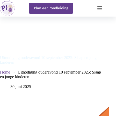
Ga
naar
Plan een rondleiding
de
inhoud
Uitnodiging ouderavond 10 september 2025: Slaap en jonge
kinderen
Home
›
Uitnodiging ouderavond 10 september 2025: Slaap
en jonge kinderen
30 juni 2025