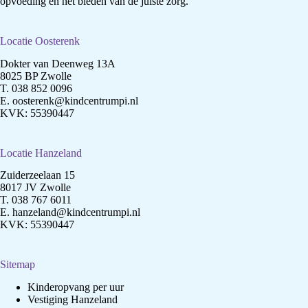
opvoeding en het bieden van de juiste zorg.
Locatie Oosterenk
Dokter van Deenweg 13A
8025 BP Zwolle
T.
038 852 0096
E.
oosterenk@kindcentrumpi.nl
KVK: 55390447
Locatie Hanzeland
Zuiderzeelaan 15
8017 JV Zwolle
T.
038 767 6011
E.
hanzeland@kindcentrumpi.nl
KVK: 55390447
Sitemap
Kinderopvang per uur
Vestiging Hanzeland