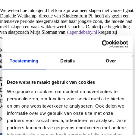
We weten hoe uitdagend het kan zijn wanneer slapen niet vanzelf gaat.
Danielle Weitkamp, directie van Kindcentrum Pi, heeft als gezin een
intensieve periode meegemaakt met haar jongste zoon, die moeite had
met inslapen en vaak wakker werd ’s nachts. Dankzij de begeleiding
van slaapcoach Mirja Slotman van
slapendebaby.nl
kregen zij
waardevolle inzichten en praktische handvatten die écht hielpen.
Mirja heeft aangeboden om bij Kindcentrum Pi op deze ouderavond
haar kennis en ervaring met ons te delen. Ze geeft concrete tips waar je
Toestemming
Details
Over
direct mee aan de slag kunt. Daarnaast is het fijn om als ouders samen
te komen, ervaringen te delen en van elkaar te leren.
Datum:
woensdagavond 10 september
Deze website maakt gebruik van cookies
Tijd:
19.30 – 21.00 uur
Locatie:
Dokter van Deenweg 13b (locatie Pi Oosterenk)
We gebruiken cookies om content en advertenties te
Voor wie:
ouders van kindjes van 0 tot 2 jaar
personaliseren, om functies voor social media te bieden
Deelname:
gratis
en om ons websiteverkeer te analyseren. Ook delen we
Aanmelden:
via de QR-code in de flyer (vol = vol)
informatie over uw gebruik van onze site met onze
Meer informatie staat op de flyer. We hopen jullie daar te zien!
partners voor social media, adverteren en analyse. Deze
partners kunnen deze gegevens combineren met andere
informatie die u aan ze heeft verstrekt of die ze hebben